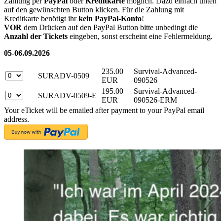
Zahlung per
PayPal
oder
Kreditkarte
möglich. Dazu einfach unten
auf den gewünschten Button klicken. Für die Zahlung mit
Kreditkarte benötigt ihr
kein PayPal-Konto
!
VOR
dem Drücken auf den PayPal Button bitte unbedingt die
Anzahl der Tickets
eingeben, sonst erscheint eine Fehlermeldung.
05-06.09.2026
235.00
Survival-Advanced-
SURADV-0509
EUR
090526
195.00
Survival-Advanced-
SURADV-0509-E
EUR
090526-ERM
Your eTicket will be emailed after payment to your PayPal email
address.